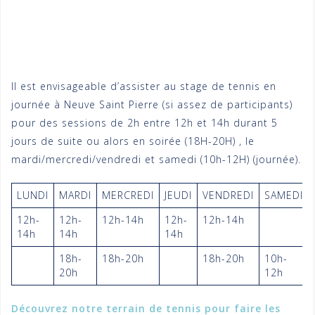
Il est envisageable d’assister au stage de tennis en
journée à Neuve Saint Pierre (si assez de participants)
pour des sessions de 2h entre 12h et 14h durant 5
jours de suite ou alors en soirée (18H-20H) , le
mardi/mercredi/vendredi et samedi (10h-12H) (journée).
LUNDI
MARDI
MERCREDI
JEUDI
VENDREDI
SAMEDI
12h-
12h-
12h-14h
12h-
12h-14h
14h
14h
14h
18h-
18h-20h
18h-20h
10h-
20h
12h
Découvrez notre terrain de tennis pour faire les