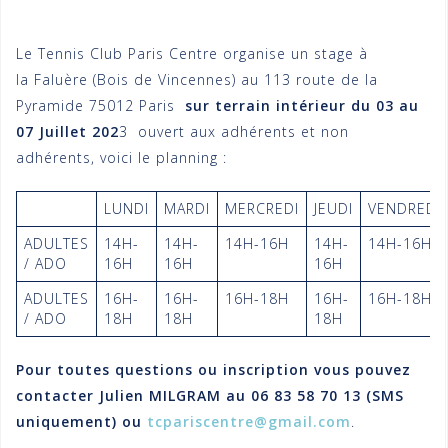
Le Tennis Club Paris Centre organise un stage à
la Faluère (Bois de Vincennes) au 113 route de la
Pyramide 75012 Paris
sur terrain intérieur du 03 au
07 Juillet 202
3 ouvert aux adhérents et non
adhérents, voici le planning :
LUNDI
MARDI
MERCREDI
JEUDI
VENDREDI
ADULTES
14H-
14H-
14H-16H
14H-
14H-16H
/ ADO
16H
16H
16H
ADULTES
16H-
16H-
16H-18H
16H-
16H-18H
/ ADO
18H
18H
18H
Pour toutes questions ou inscription vous pouvez
contacter Julien MILGRAM au 06 83 58 70 13 (SMS
uniquement) ou
tcpariscentre@gmail.com
.