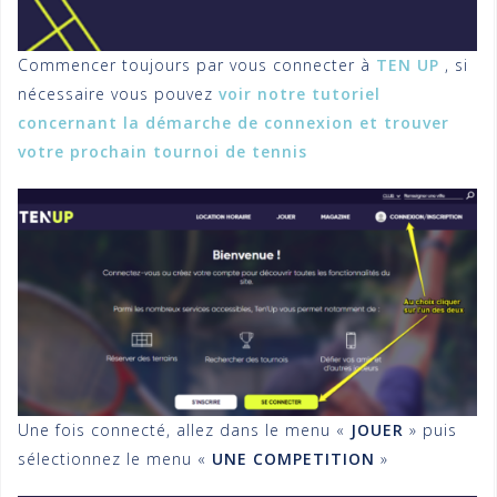
Commencer toujours par vous connecter à
TEN UP
, si
nécessaire vous pouvez
voir notre tutoriel
concernant la démarche de connexion et trouver
votre prochain tournoi de tennis
Une fois connecté, allez dans le menu «
JOUER
» puis
sélectionnez le menu «
UNE COMPETITION
»