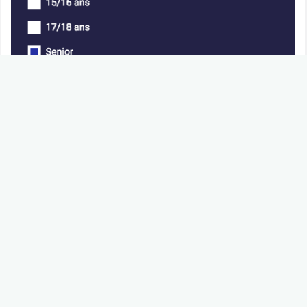
o Ainsi que le
type de compétition
o Puis «
APPLIQUER
»